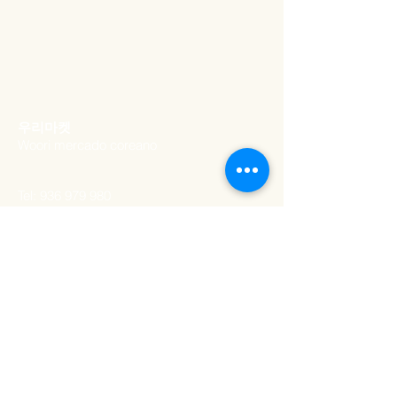
refrigerante exclusivo, Lotte Milkis
Strawberry é o seu ingresso para um
país das maravilhas do morango
cremoso. É o tipo de bebida que vai
fazer você sorrir a cada gole.
​우리마켓
Woori mercado coreano
Tel:
936 979 980
Email:
woorimercado@gmail.com
MORADA
Rua Artilharia Um 20a
,
Lisboa, Portugal
1250-039
HORÁRIO DE
ABERTURA