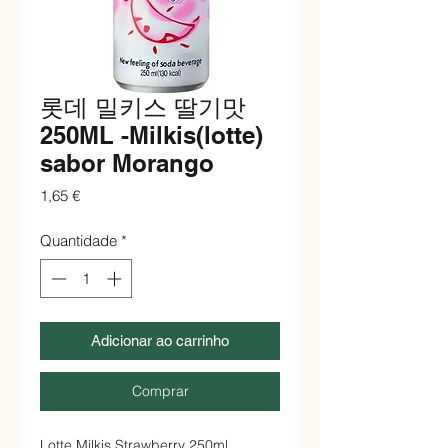
롯데 밀키스 딸기맛
250ML -Milkis(lotte)
sabor Morango
Preço
1,65 €
Quantidade
*
Adicionar ao carrinho
Comprar
Lotte Milkis Strawberry 250ml