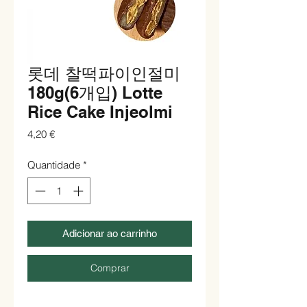
롯데 찰떡파이인절미
180g(6개입) Lotte
Rice Cake Injeolmi
Preço
4,20 €
Quantidade
*
Adicionar ao carrinho
Comprar