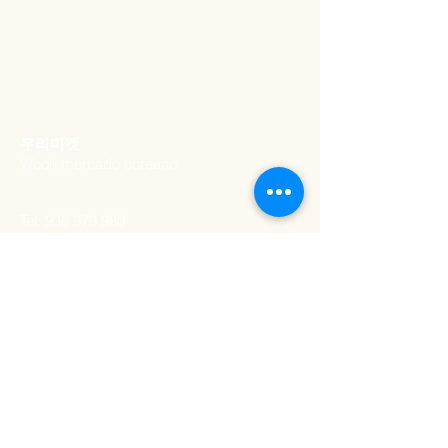
soro de leite em pó, amendoim em
pó, emulsificante E322, aroma de
soja torrada, sal), açúcar, xarope de
maltitol, amido de milho,
maltodextrina, arroz glutinoso,
umectante E322, trigo Farinha, Sal,
​우리마켓
Etanol, Formulação Mista (Água,
Woori mercado coreano
Umectante E422, Emulsificante
E467, E472, E477, Umectante 1520),
Emulsificante E472 .
Tel:
936 979 980
Email:
woorimercado@gmail.com
MORADA
Rua Artilharia Um 20a
,
Lisboa, Portugal
1250-039
HORÁRIO DE
ABERTURA