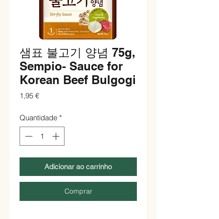
샘표 불고기 양념 75g,
Sempio- Sauce for
Korean Beef Bulgogi
Preço
1,95 €
Quantidade
*
Adicionar ao carrinho
Comprar