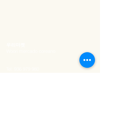
​우리마켓
Woori mercado coreano
Tel:
936 979 980
Email:
woorimercado@gmail.com
MORADA
Rua Artilharia Um 20a
,
Lisboa, Portugal
1250-039
HORÁRIO DE
ABERTURA