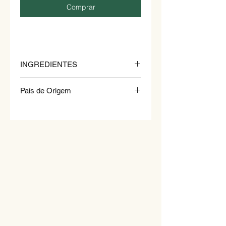
Comprar
INGREDIENTES
Farinha de arroz, água, sal.
País de Origem
Vietnã