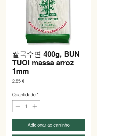
쌀국수면 400g, BUN
TUOI massa arroz
1mm
Preço
2,85 €
Quantidade
*
Adicionar ao carrinho