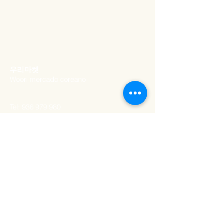
​우리마켓
Woori mercado coreano
Tel:
936 979 980
Email:
woorimercado@gmail.com
MORADA
Rua Artilharia Um 20a
,
Lisboa, Portugal
1250-039
HORÁRIO DE
ABERTURA