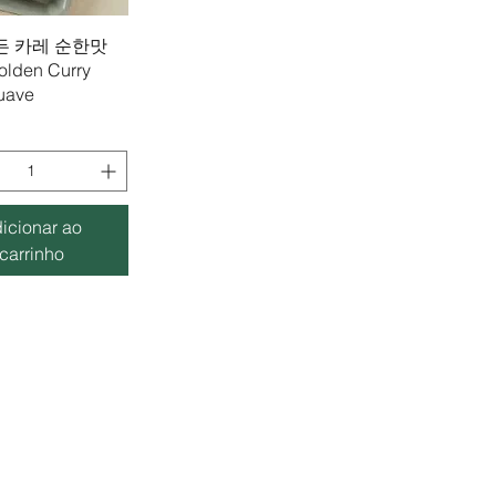
lização rápida
골든 카레 순한맛
olden Curry
uave
icionar ao
carrinho
MORADA
HORÁRIO DE AB
Rua Artilharia Um 20a
,
Seg-Sex: 11h-20h