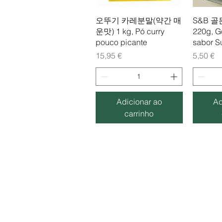
Visualização rápida
Visua
오뚜기 카레분말(약간 매
S&B 
운맛) 1 kg, Pó curry
220g, G
pouco picante
sabor S
Preço
Preço
15,95 €
5,50 €
Adicionar ao
Ad
carrinho
​우리마켓
Woori mercado coreano