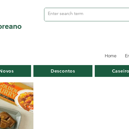
oreano
Home
E
Novos
Descontos
Caseir