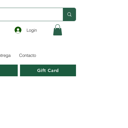
Login
ntrega
Contacto
o
Gift Card